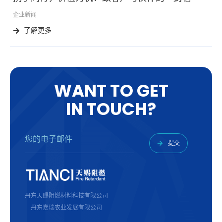
企业新闻
了解更多
W
A
N
T
T
O
G
E
T
I
N
T
O
U
C
H
?
提交
丹东天赐阻燃材料科技有限公司
丹东嘉瑞农业发展有限公司