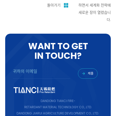
돌아가기
하면서 세계화 전략에
새로운 장이 열렸습니
다.
W
A
N
T
T
O
G
E
T
I
N
T
O
U
C
H
?
제출
DANDONG TIANCI FIRE-
RETARDANT MATERIAL TECHNOLOGY CO., LTD.
DANDONG JIARUI AGRICULTURE DEVELOPMENT CO., LTD.