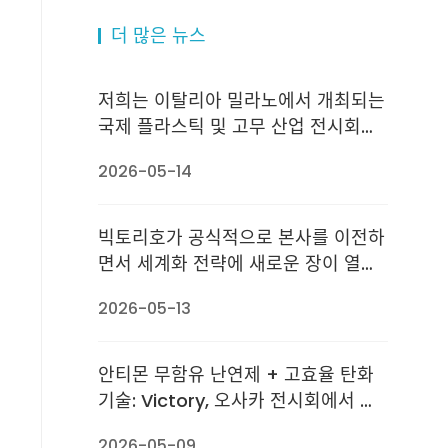
더 많은 뉴스
저희는 이탈리아 밀라노에서 개최되는
국제 플라스틱 및 고무 산업 전시회
PLAST 2026에 여러분을 진심으로 초
2026-05-14
대합니다. — 티안치 난연재 & 웨이커
테루이 부스
빅토리호가 공식적으로 본사를 이전하
면서 세계화 전략에 새로운 장이 열렸
습니다.
2026-05-13
안티몬 무함유 난연제 + 고효율 탄화
기술: Victory, 오사카 전시회에서 화
려한 데뷔
2026-05-09