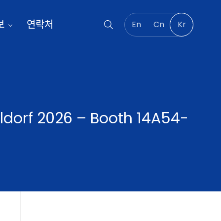
보
연락처
En
Cn
Kr
ldorf 2026 – Booth 14A54-