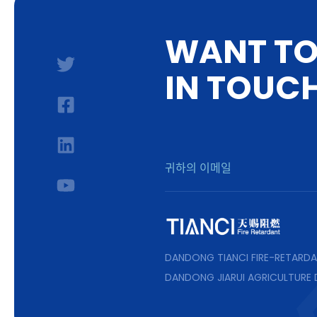
W
A
N
T
T
I
N
T
O
U
C
DANDONG TIANCI FIRE-RETARDA
DANDONG JIARUI AGRICULTURE 